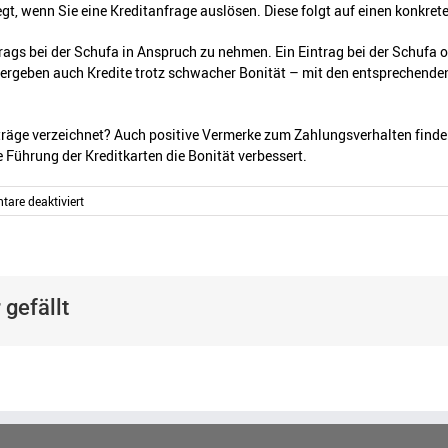
gt, wenn Sie eine Kreditanfrage auslösen. Diese folgt auf einen konkrete
ntrags bei der Schufa in Anspruch zu nehmen. Ein Eintrag bei der Schufa o
vergeben auch Kredite trotz schwacher Bonität – mit den entsprechenden
nträge verzeichnet? Auch positive Vermerke zum Zahlungsverhalten fin
 Führung der Kreditkarten die Bonität verbessert.
für
are deaktiviert
Ist
ein
schufaneutraler
Kredit
möglich?
 gefällt